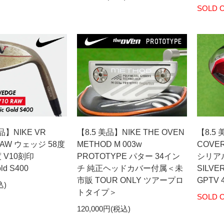
SOLD 
美品】NIKE VR
【8.5 美品】NIKE THE OVEN
【8.5 
RAW ウェッジ 58度
METHOD M 003w
COVERT
 V10刻印
PROTOTYPE パター 34イン
シリアル
ld S400
チ 純正ヘッドカバー付属＜未
SILVE
市販 TOUR ONLY ツアープロ
GPTV 
込)
トタイプ＞
SOLD 
120,000円(税込)