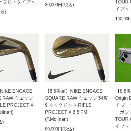
アープロトタイプ＞
TOUR
30,000円(税込)
イプ＞
税込)
140,00
NIKE ENGAGE
【8.5美品】NIKE ENGAGE
【8.5
LE RAW ウェッジ
SQUARE RAW ウェッジ 54度
Origi
FLE PROJECT X
9 ネックドット RIFLE
チ ノー
linari)
PROJECT X 6.5 FM
ーボン
(F.Molinari)
TOUR
込)
イプ＞
80,000円(税込)