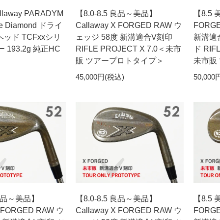
away PARADYM
【8.0-8.5 良品～美品】
【8.5 
le Diamond ドライ
Callaway X FORGED RAW ウ
FORG
 ヘッド TCFxxシリ
ェッジ 58度 新溝適合V刻印
新溝適
193.2g 純正HC
RIFLE PROJECT X 7.0＜未市
ド RIFL
販 ツアープロトタイプ＞
未市販
45,000円(税込)
50,000
5 良品～美品】
【8.0-8.5 良品～美品】
【8.5 
X FORGED RAW ウ
Callaway X FORGED RAW ウ
FORG