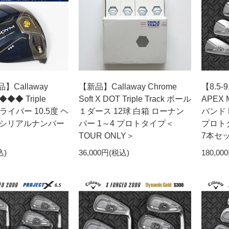
品】Callaway
【新品】Callaway Chrome
【8.5-
◆◆◆ Triple
Soft X DOT Triple Track ボール
APEX
ドライバー 10.5度 ヘ
１ダース 12球 白箱 ローナン
バンド K
xxシリアルナンバー
バー 1～4 プロトタイプ＜
プロトタ
TOUR ONLY＞
7本セ
込)
36,000円(税込)
180,00