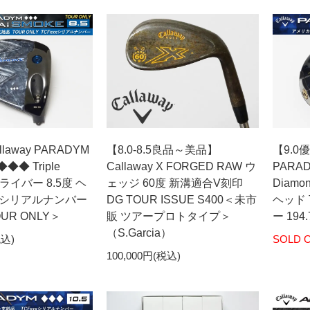
away PARADYM
【8.0-8.5良品～美品】
【9.0
◆◆◆ Triple
Callaway X FORGED RAW ウ
PARAD
ドライバー 8.5度 ヘ
ェッジ 60度 新溝適合V刻印
Diamo
xxシリアルナンバー
DG TOUR ISSUE S400＜未市
ヘッド 
OUR ONLY＞
販 ツアープロトタイプ＞
ー 194.
（S.Garcia）
税込)
SOLD 
100,000円(税込)