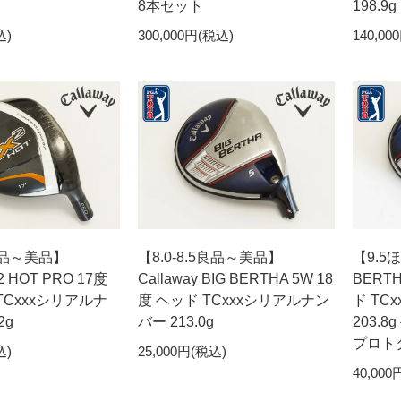
8本セット
198.9g
込)
300,000円(税込)
140,00
5良品～美品】
【8.0-8.5良品～美品】
【9.5ほ
X2 HOT PRO 17度
Callaway BIG BERTHA 5W 18
BERTH
TCxxxシリアルナ
度 ヘッド TCxxxシリアルナン
ド TC
2g
バー 213.0g
203.8
プロト
込)
25,000円(税込)
40,000