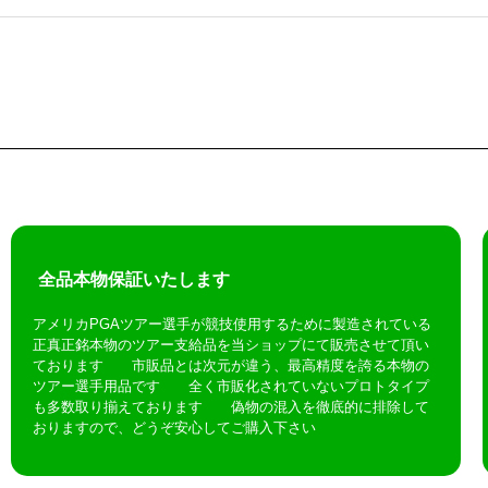
全品本物保証いたします
アメリカPGAツアー選手が競技使用するために製造されている
正真正銘本物のツアー支給品を当ショップにて販売させて頂い
ております 市販品とは次元が違う、最高精度を誇る本物の
ツアー選手用品です 全く市販化されていないプロトタイプ
も多数取り揃えております 偽物の混入を徹底的に排除して
おりますので、どうぞ安心してご購入下さい