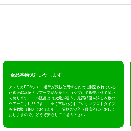
全品本物保証いたします
アメリカPGAツアー選手が競技使用するために製造されている
正真正銘本物のツアー支給品を当ショップにて販売させて頂い
ております 市販品とは次元が違う、最高精度を誇る本物の
ツアー選手用品です 全く市販化されていないプロトタイプ
も多数取り揃えております 偽物の混入を徹底的に排除して
おりますので、どうぞ安心してご購入下さい