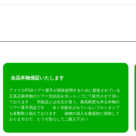
全品本物保証いたします
アメリカPGAツアー選手が競技使用するために製造されている
正真正銘本物のツアー支給品を当ショップにて販売させて頂い
ております 市販品とは次元が違う、最高精度を誇る本物の
ツアー選手用品です 全く市販化されていないプロトタイプ
も多数取り揃えております 偽物の混入を徹底的に排除して
おりますので、どうぞ安心してご購入下さい