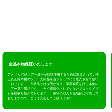
全品本物保証いたします
アメリカPGAツアー選手が競技使用するために製造されている
正真正銘本物のツアー支給品を当ショップにて販売させて頂い
ております 市販品とは次元が違う、最高精度を誇る本物の
ツアー選手用品です 全く市販化されていないプロトタイプ
も多数取り揃えております 偽物の混入を徹底的に排除して
おりますので、どうぞ安心してご購入下さい