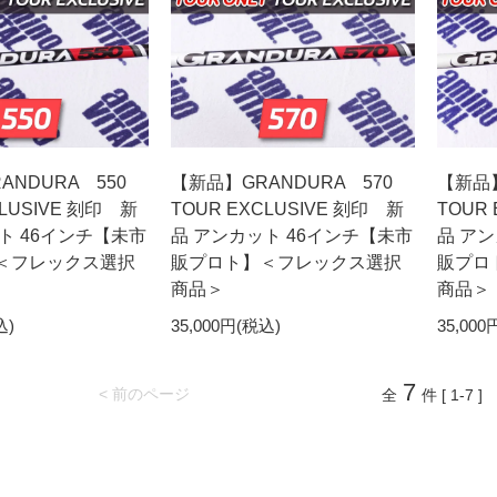
ANDURA 550
【新品】GRANDURA 570
【新品】
CLUSIVE 刻印 新
TOUR EXCLUSIVE 刻印 新
TOUR
ト 46インチ【未市
品 アンカット 46インチ【未市
品 ア
＜フレックス選択
販プロト】＜フレックス選択
販プロ
商品＞
商品＞
込)
35,000円(税込)
35,000
7
< 前のページ
全
件 [ 1-7 ]