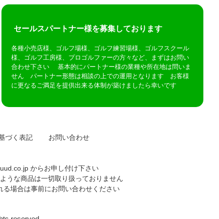
セールスパートナー様を募集しております
各種小売店様、ゴルフ場様、ゴルフ練習場様、ゴルフスクール
様、ゴルフ工房様、プロゴルファーの方々など、まずはお問い
合わせ下さい 基本的にパートナー様の業種や所在地は問いま
せん パートナー形態は相談の上での運用となります お客様
に更なるご満足を提供出来る体制が築けましたら幸いです
基づく表記
お問い合わせ
uud.co.jp
からお申し付け下さい
ような商品は一切取り扱っておりません
れる場合は事前に
お問い合わせ
ください
s reserved.