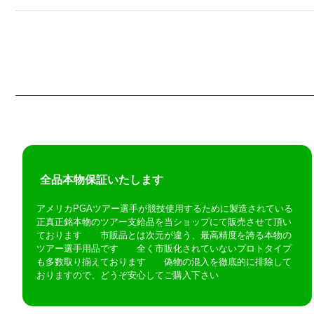
全品本物保証いたします
アメリカPGAツアー選手が競技使用するために製造されている
正真正銘本物のツアー支給品を当ショップにて販売させて頂い
ております 市販品とは次元が違う、最高精度を誇る本物の
ツアー選手用品です 全く市販化されていないプロトタイプ
も多数取り揃えております 偽物の混入を徹底的に排除して
おりますので、どうぞ安心してご購入下さい