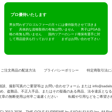
プロ優待いたします
男女問わずプロゴルファーの方々には優待販売させて頂きま
す 具体的な資格取得の有無は問いません 男子はPGA合
格の有無も問いません 国内ツアーのシード権保有選手に対
して用品提供も行っております まずはお問い合わせ下さい
ご注文商品の配送方法
プライバシーポリシー
特定商取引法に
相談、撮影写真のご要望等は
お問い合わせフォーム
または
info@sadals
め、盗難品、不正入手品、またはその疑義のある商品、法令違反となる
や文章の無断使用は何卒ご遠慮ください 転載や引用などをご希望さ
(C) 2013-2026 THE GOLF SUPREME by SADALSUUD Inc. All Right